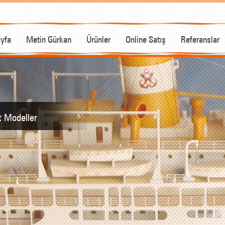
yfa
Metin Gürkan
Ürünler
Online Satış
Referanslar
t Modeller