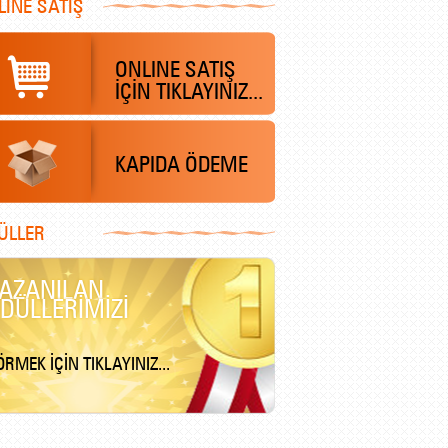
LINE SATIŞ
ONLINE SATIŞ
İÇİN TIKLAYINIZ...
KAPIDA ÖDEME
ÜLLER
AZANILAN
DÜLLERİMİZİ
RMEK İÇİN TIKLAYINIZ...