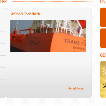
LLER
ON
KİMYASAL TANKERLER
ÖD
K
Ö
GÖ
detaylı bilgi...